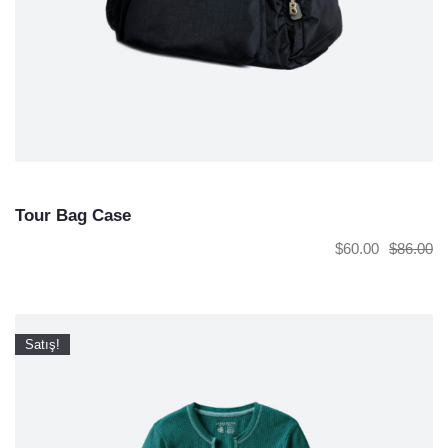
Tour Bag Case
$
60.00
$
86.00
Satış!