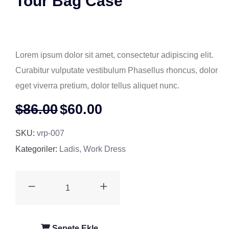
Tour Bag Case
( 0 müşteri review )
Lorem ipsum dolor sit amet, consectetur adipiscing elit.
Curabitur vulputate vestibulum Phasellus rhoncus, dolor
eget viverra pretium, dolor tellus aliquet nunc.
$
86.00
$
60.00
SKU:
vrp-007
Kategoriler:
Ladis
,
Work Dress
Sepete Ekle