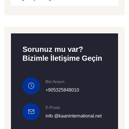
Sorunuz mu var?
Bizimle İletişime Geçin
Bizi Arayın
+905325848010
E-Posta
info @kaaninternational.net