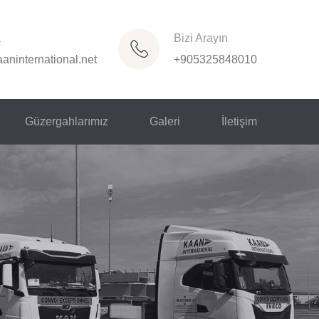
a
Bizi Arayın
aninternational.net
+905325848010
Güzergahlarımız
Galeri
İletişim