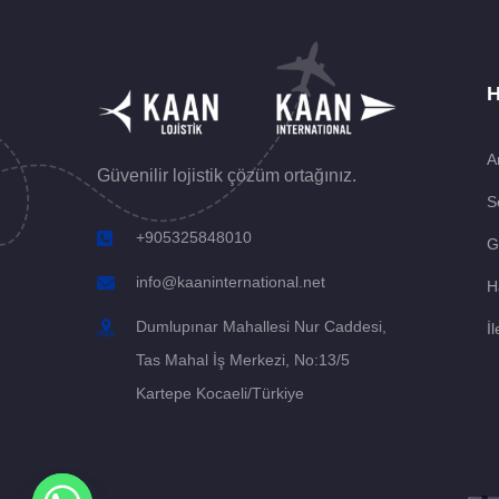
H
A
Güvenilir lojistik çözüm ortağınız.
S
+905325848010
G
info@kaaninternational.net
H
Dumlupınar Mahallesi Nur Caddesi,
İl
Tas Mahal İş Merkezi, No:13/5
Kartepe Kocaeli/Türkiye