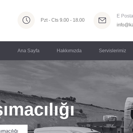
E Post
Pzt - Cts 9.00 - 18.00
info@ka
Ana Sayfa
Hakkımızda
Servislerimiz
ımacılığı
ımacılığı