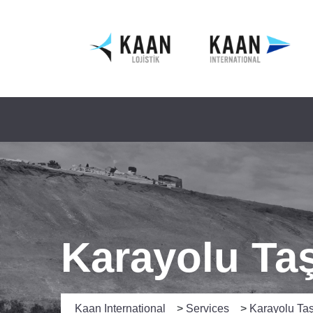
Karayolu Taş
Kaan International
>
Services
>
Karayolu Taş