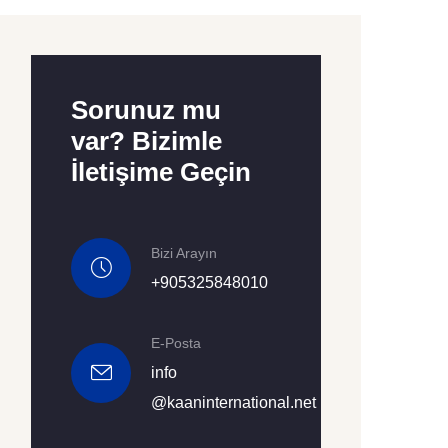
Sorunuz mu
var? Bizimle
İletişime Geçin
Bizi Arayın
+905325848010
E-Posta
info
@kaaninternational.net