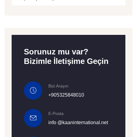
Sorunuz mu var?
Bizimle İletişime Geçin
Bizi Arayın
+905325848010
E-Posta
info @kaaninternational.net