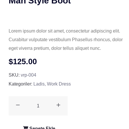
Man Style Boot
( 0 müşteri review )
Lorem ipsum dolor sit amet, consectetur adipiscing elit.
Curabitur vulputate vestibulum Phasellus rhoncus, dolor
eget viverra pretium, dolor tellus aliquet nunc.
$
125.00
SKU:
vrp-004
Kategoriler:
Ladis
,
Work Dress
Sepete Ekle