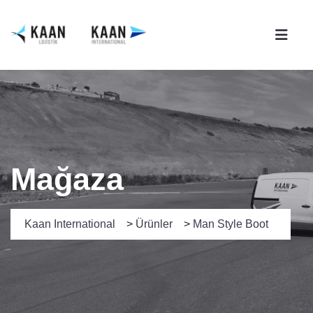
Mağaza
Kaan International
>
Ürünler
>
Man Style Boot