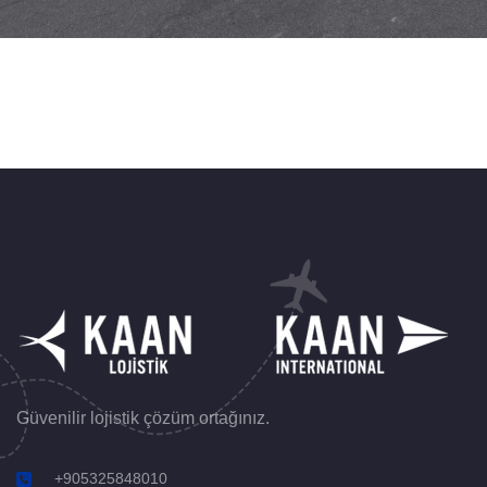
Güvenilir lojistik çözüm ortağınız.
+905325848010